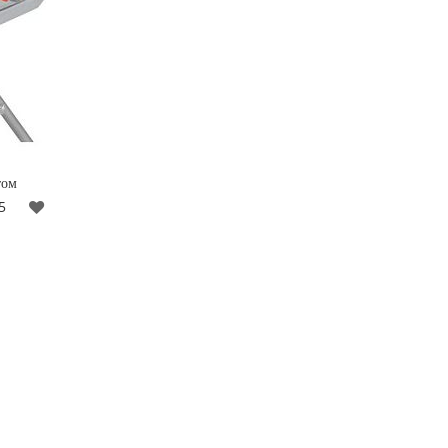
том
5