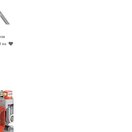
том
0 на