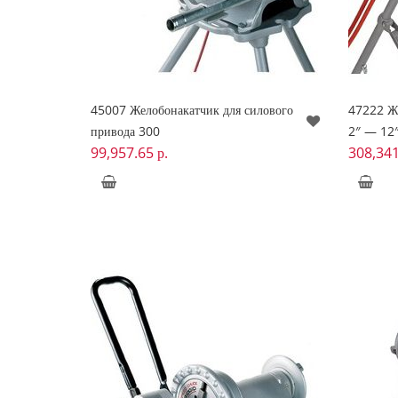
45007 Желобонакатчик для силового
47222 Же
привода 300
2″ — 12
99,957.65
р.
308,34