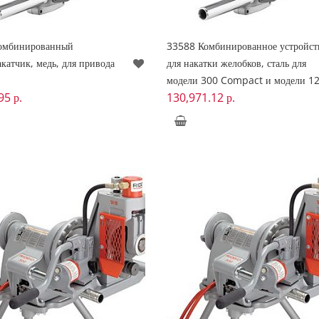
омбинированный
33588 Комбинированное устройст
катчик, медь, для привода
для накатки желобков, сталь для
модели 300 Compact и модели 1
.95
р.
130,971.12
р.