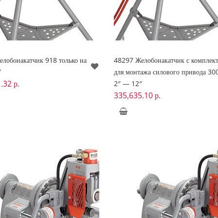
лобонакатчик 918 только на
48297 Желобонакатчик с комплек
″
для монтажа силового привода 30
1.32
р.
2″ — 12″
335,635.10
р.