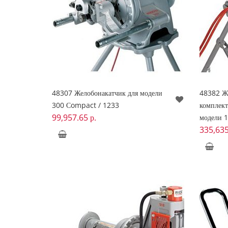
48307 Желобонакатчик для модели
48382 Ж
300 Сompact / 1233
комплект
99,957.65
р.
модели 1
335,63