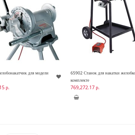
лобонакатчик для модели
65902 Станок для накатки желобк
комплекте
.15
р.
769,272.17
р.