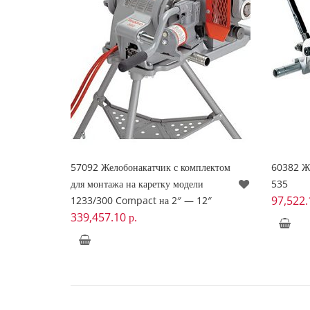
57092 Желобонакатчик с комплектом
60382 Же
для монтажа на каретку модели
535
97,522
1233/300 Compact на 2″ — 12″
339,457.10
р.