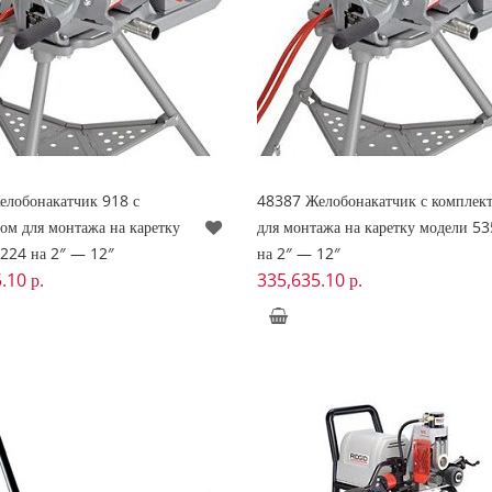
елобонакатчик 918 с
48387 Желобонакатчик с комплек
ом для монтажа на каретку
для монтажа на каретку модели 53
224 на 2″ — 12″
на 2″ — 12″
5.10
р.
335,635.10
р.